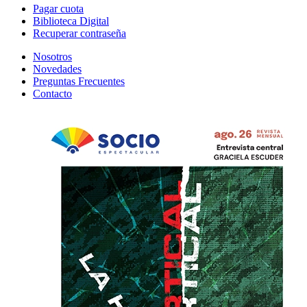
Pagar cuota
Biblioteca Digital
Recuperar contraseña
Nosotros
Novedades
Preguntas Frecuentes
Contacto