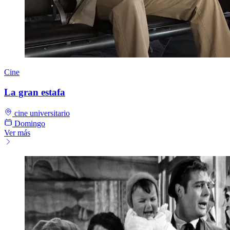
Cine
La gran estafa
cine universitario
Domingo
Ver más