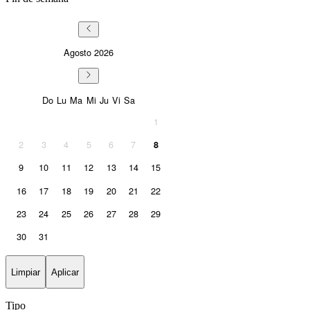
Agosto
2026
Sunday
Monday
Tuesday
Wednesday
Thursday
Friday
Saturday
Do
Lu
Ma
Mi
Ju
Vi
Sa
1
2
3
4
5
6
7
8
9
10
11
12
13
14
15
16
17
18
19
20
21
22
23
24
25
26
27
28
29
30
31
Limpiar
Aplicar
Tipo