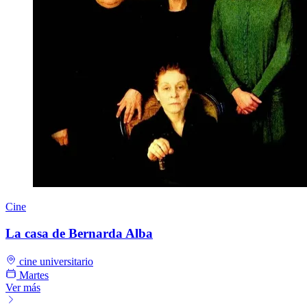
Cine
La casa de Bernarda Alba
cine universitario
Martes
Ver más