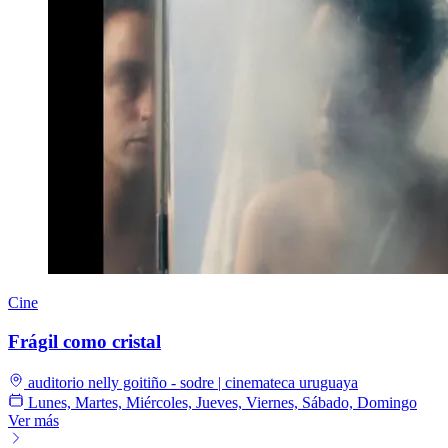
Cine
Frágil como cristal
auditorio nelly goitiño - sodre | cinemateca uruguaya
Lunes, Martes, Miércoles, Jueves, Viernes, Sábado, Domingo
Ver más