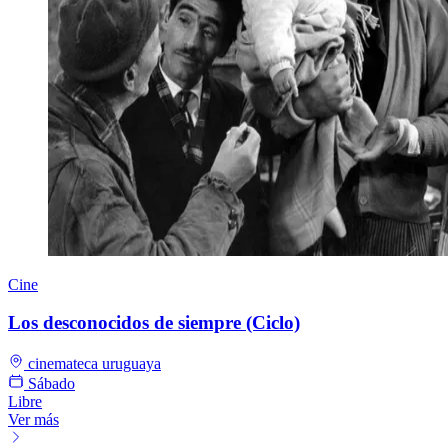
Cine
Los desconocidos de siempre (Ciclo)
cinemateca uruguaya
Sábado
Libre
Ver más