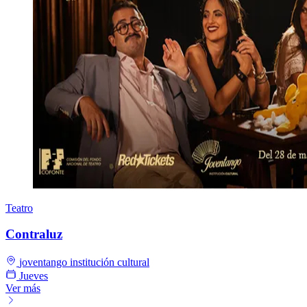
Teatro
Contraluz
joventango institución cultural
Jueves
Ver más