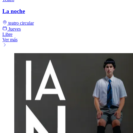
La noche
teatro circular
Jueves
Libre
Ver más