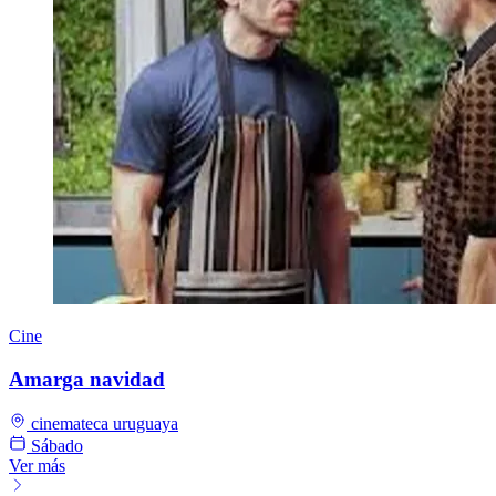
Cine
Amarga navidad
cinemateca uruguaya
Sábado
Ver más