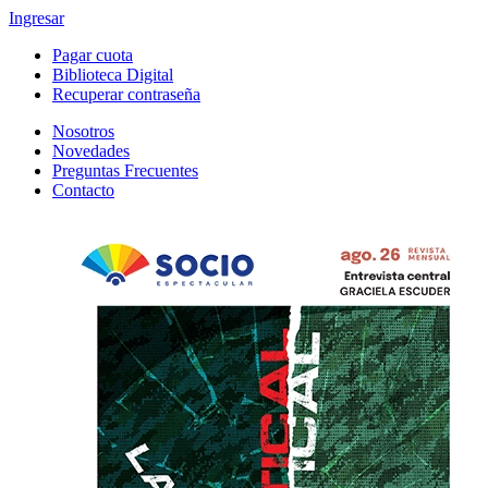
Ingresar
Pagar cuota
Biblioteca Digital
Recuperar contraseña
Nosotros
Novedades
Preguntas Frecuentes
Contacto