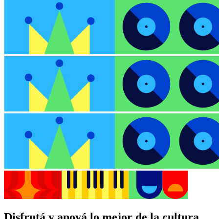
+
−
Disfrutá y apoyá lo mejor de la cultura