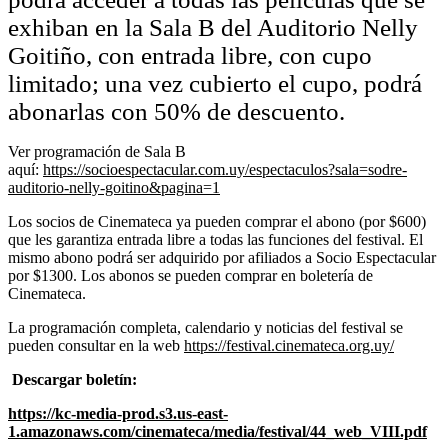
exhiban en la Sala B del Auditorio Nelly
Goitiño, con entrada libre, con cupo
limitado; una vez cubierto el cupo, podrá
abonarlas con 50% de descuento.
Ver programación de Sala B
aquí:
https://socioespectacular.com.uy/espectaculos?sala=sodre-
auditorio-nelly-goitino&pagina=1
Los socios de Cinemateca ya pueden comprar el abono (por $600)
que les garantiza entrada libre a todas las funciones del festival.
El
mismo abono podrá ser adquirido por afiliados a Socio Espectacular
por $1300. Los abonos se pueden comprar en boletería de
Cinemateca.
La programación completa, calendario y noticias del festival se
pueden consultar en la web
https://festival.cinemateca.org.uy/
Descargar boletín:
https://kc-media-prod.s3.us-east-
1.amazonaws.com/cinemateca/media/festival/44_web_VIII.pdf