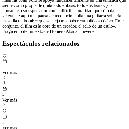
mientras John Ford se apoya fundamentalmente en una temática que
siente como propia, le quita todo énfasis, todo efectismo, y la
transmite a su espectador con la difícil naturalidad que sólo da la
veteranía: aquí una pausa de meditación, allá una guitarra solitaria,
más allá un hombre que se aleja tras haber cumplido su deber. En el
conjunto, el film es la obra de un creador, el sello de un estilo».
Fragmento de un texto de Homero Alsina Thevenet.
Espectáculos relacionados
-
Ver más
-
Ver más
-
Ver más