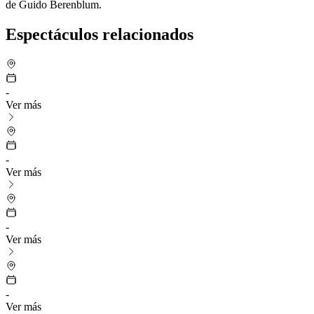
de Guido Berenblum.
Espectáculos relacionados
-
Ver más
-
Ver más
-
Ver más
-
Ver más