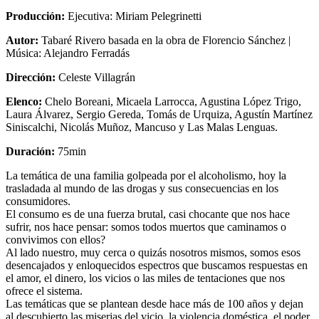
Producción
:
Ejecutiva: Miriam Pelegrinetti
Autor
:
Tabaré Rivero basada en la obra de Florencio Sánchez |
Música: Alejandro Ferradás
Dirección
:
Celeste Villagrán
Elenco
:
Chelo Boreani, Micaela Larrocca, Agustina López Trigo,
Laura Álvarez, Sergio Gereda, Tomás de Urquiza, Agustín Martínez
Siniscalchi, Nicolás Muñoz, Mancuso y Las Malas Lenguas.
Duración
:
75min
La temática de una familia golpeada por el alcoholismo, hoy la
trasladada al mundo de las drogas y sus consecuencias en los
consumidores.
El consumo es de una fuerza brutal, casi chocante que nos hace
sufrir, nos hace pensar: somos todos muertos que caminamos o
convivimos con ellos?
Al lado nuestro, muy cerca o quizás nosotros mismos, somos esos
desencajados y enloquecidos espectros que buscamos respuestas en
el amor, el dinero, los vicios o las miles de tentaciones que nos
ofrece el sistema.
Las temáticas que se plantean desde hace más de 100 años y dejan
al descubierto las miserias del vicio, la violencia doméstica, el poder