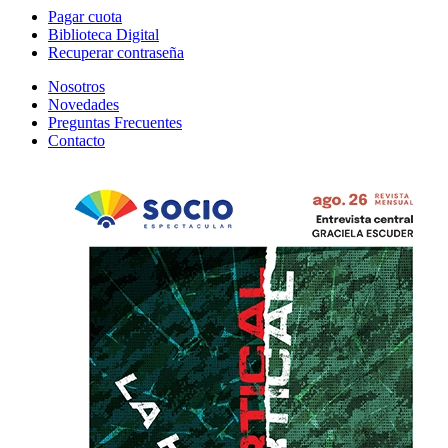
Pagar cuota
Biblioteca Digital
Recuperar contraseña
Nosotros
Novedades
Preguntas Frecuentes
Contacto