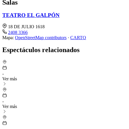
Salas
TEATRO EL GALPÓN
18 DE JULIO 1618
2408 3366
Mapa:
OpenStreetMap contributors
·
CARTO
+
Espectáculos relacionados
−
-
Ver más
-
Ver más
-