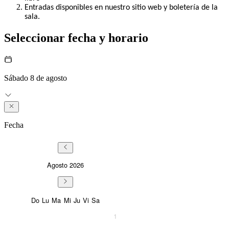
Entradas disponibles en nuestro sitio web y boletería de la
sala.
Seleccionar fecha y horario
Sábado 8 de agosto
Fecha
Agosto
2026
Sunday
Monday
Tuesday
Wednesday
Thursday
Friday
Saturday
Do
Lu
Ma
Mi
Ju
Vi
Sa
1