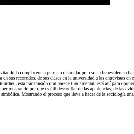
vitando la complacencia pero sin disimular por eso su benevolencia hacia
en sus recorridos, de sus clases en la universidad a las entrevistas en e
rdieu, esta transmisión oral parece fundamental: está allí para oponerse
aber mostrando por qué es útil desconfiar de las apariencias, de las ev
imbólica. Mostrando el proceso que lleva a hacer de la sociología una fo