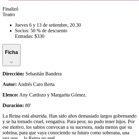
Finalizó
Teatro
Jueves 6 y 13 de setiembre, 20.30
Socios: 50 % de descuento
Entradas: $330
Ficha
Dirección
:
Sebastián Bandera
Autor
:
Andrés Caro Berta
Elenco
:
Any Cardozo y Margarita Gómez.
Duración
:
80'
La Reina está aburrida. Han sido años demasiado largos gobernando
y se ha tornado cruel, vengativa. Para peor, no pudo tener hijos. Por
ese motivo, los sabios convocan a su sucesora, nada menos que su
sobrina, para que vaya conociendo su futuro como soberana, una
vez que… la Reina no esté.