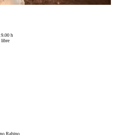
19.00 h
libre
ano Rabino