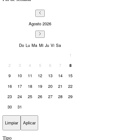
Agosto
2026
Sunday
Monday
Tuesday
Wednesday
Thursday
Friday
Saturday
Do
Lu
Ma
Mi
Ju
Vi
Sa
1
2
3
4
5
6
7
8
9
10
11
12
13
14
15
16
17
18
19
20
21
22
23
24
25
26
27
28
29
30
31
Limpiar
Aplicar
Tipo