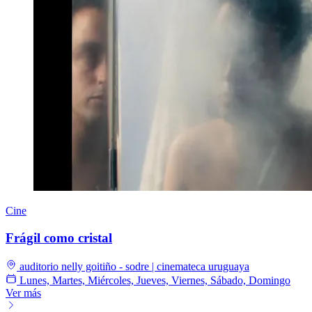
Cine
Frágil como cristal
auditorio nelly goitiño - sodre | cinemateca uruguaya
Lunes, Martes, Miércoles, Jueves, Viernes, Sábado, Domingo
Ver más