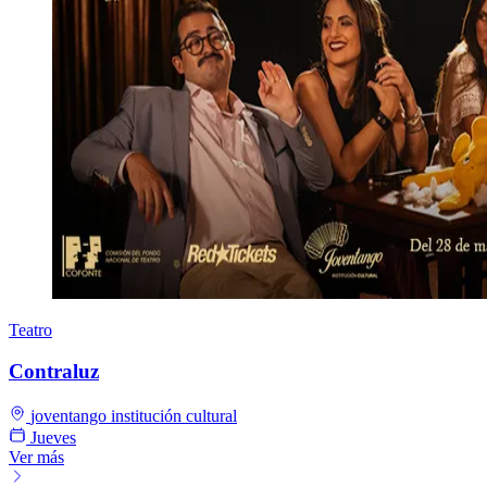
Teatro
Contraluz
joventango institución cultural
Jueves
Ver más