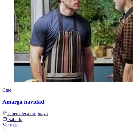
Cine
Amarga navidad
cinemateca uruguaya
Sábado
Ver más