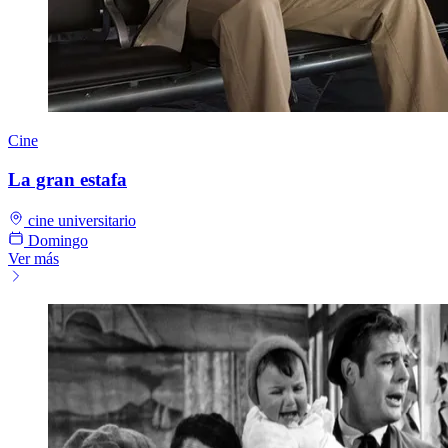
Cine
La gran estafa
cine universitario
Domingo
Ver más