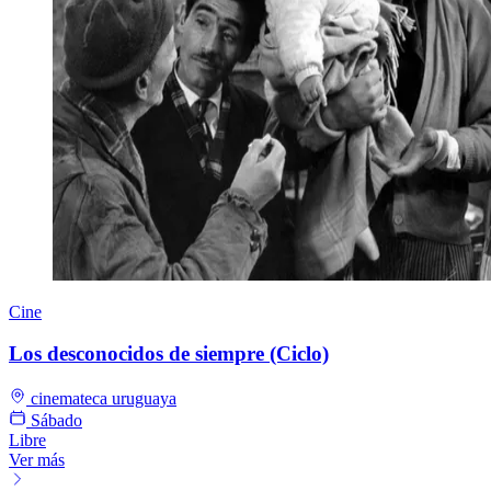
Cine
Los desconocidos de siempre (Ciclo)
cinemateca uruguaya
Sábado
Libre
Ver más