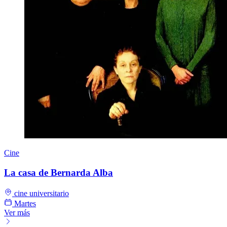
Cine
La casa de Bernarda Alba
cine universitario
Martes
Ver más