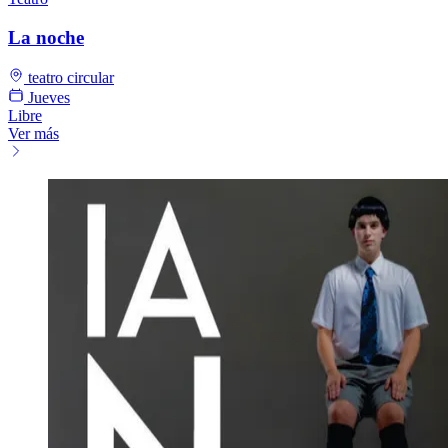
La noche
teatro circular
Jueves
Libre
Ver más