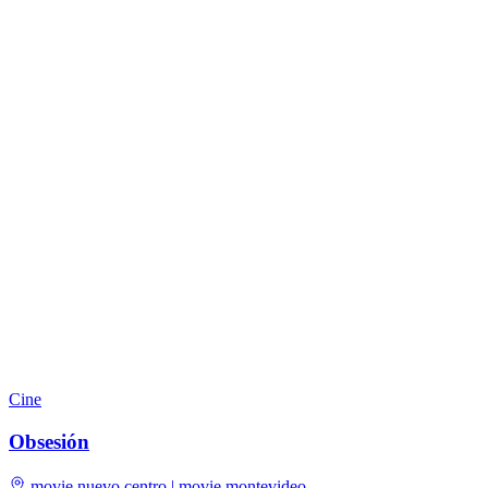
Cine
Obsesión
movie nuevo centro | movie montevideo