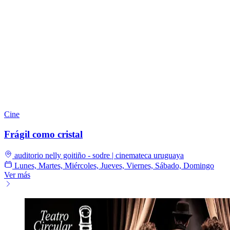
Cine
Frágil como cristal
auditorio nelly goitiño - sodre | cinemateca uruguaya
Lunes, Martes, Miércoles, Jueves, Viernes, Sábado, Domingo
Ver más