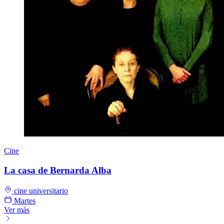
Cine
La casa de Bernarda Alba
cine universitario
Martes
Ver más