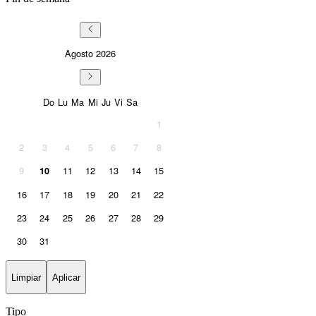
Agosto
2026
Sunday
Monday
Tuesday
Wednesday
Thursday
Friday
Saturday
Do
Lu
Ma
Mi
Ju
Vi
Sa
1
2
3
4
5
6
7
8
9
11
12
13
14
15
10
16
17
18
19
20
21
22
23
24
25
26
27
28
29
30
31
Limpiar
Aplicar
Tipo