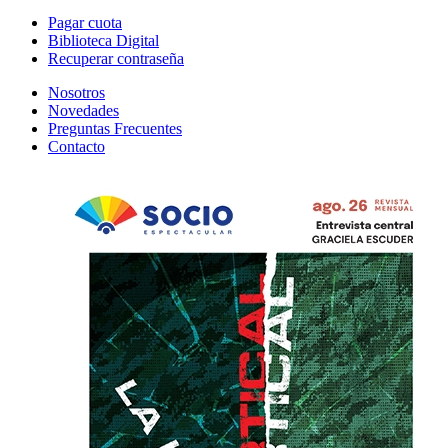
Pagar cuota
Biblioteca Digital
Recuperar contraseña
Nosotros
Novedades
Preguntas Frecuentes
Contacto