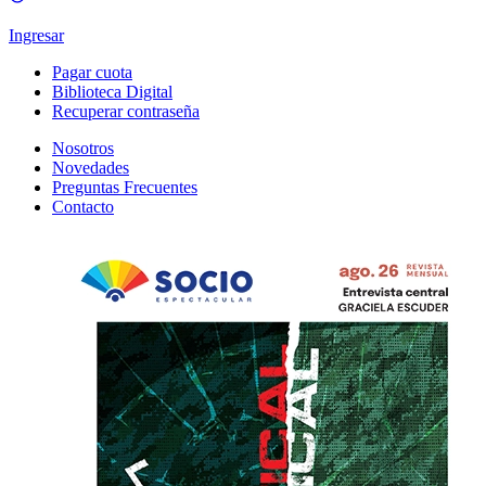
Ingresar
Pagar cuota
Biblioteca Digital
Recuperar contraseña
Nosotros
Novedades
Preguntas Frecuentes
Contacto