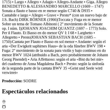
1715) • Largo • Allegro • Adagio • Allegro-Andante • Giga. Allegro
BENEDETTO & ALESSANDRO MARCELLO (1669 – 1747)
Sonata a flauto e basso en re menor según C740 & D935 •
Cantabile e largo • Allegro • Grave • Presto* (con un nuevo bajo de
J.S. Bach) DIRK BÖRNER (1966)|Toccata y Fuga en re menor
Sobre un tema de Tomaso Albinoni ( 2° movimiento de la Sonate
op. I núm. I)|JOHANN JOACHIM QUANTZ (1697 – 1773) Solo.
Per il Flauto. Et Basso en do menor QV I: I 68 • Larghetto •
Allegretto • Presto|JOHANN SEBASTIAN BACH (1685 –
1750):Cantata per Flauto e Basso en sol menor • Andante: según el
aria «Der Ewigkeit saphirnes Haus» de la oda fúnebre BWV 198 •
Fuga: 2° movimiento de la sonata para violín y bajo continuo en do
menor BWV 1024 (atribuido a Bach, pero probablemente de Johann
Georg Pisendel) • Aria Affettuoso: según el aria «Bist du bei mir»
del cuaderno de Anna Magdalena Bach • Presto: según la sinfonía
de la segunda parte de la cantata BWV 35 «Geist und Seele wird
verwirret»
Producción
:
SODRE
Espectáculos relacionados