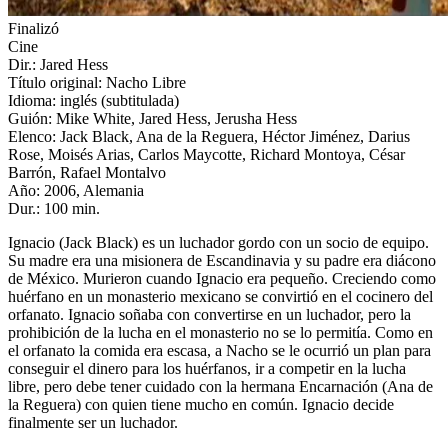
Finalizó
Cine
Dir.: Jared Hess
Título original: Nacho Libre
Idioma: inglés (subtitulada)
Guión: Mike White, Jared Hess, Jerusha Hess
Elenco: Jack Black, Ana de la Reguera, Héctor Jiménez, Darius
Rose, Moisés Arias, Carlos Maycotte, Richard Montoya, César
Barrón, Rafael Montalvo
Año: 2006, Alemania
Dur.: 100 min.
Ignacio (Jack Black) es un luchador gordo con un socio de equipo.
Su madre era una misionera de Escandinavia y su padre era diácono
de México. Murieron cuando Ignacio era pequeño. Creciendo como
huérfano en un monasterio mexicano se convirtió en el cocinero del
orfanato. Ignacio soñaba con convertirse en un luchador, pero la
prohibición de la lucha en el monasterio no se lo permitía. Como en
el orfanato la comida era escasa, a Nacho se le ocurrió un plan para
conseguir el dinero para los huérfanos, ir a competir en la lucha
libre, pero debe tener cuidado con la hermana Encarnación (Ana de
la Reguera) con quien tiene mucho en común. Ignacio decide
finalmente ser un luchador.