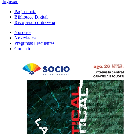
Ingresar
Pagar cuota
Biblioteca Digital
Recuperar contraseña
Nosotros
Novedades
Preguntas Frecuentes
Contacto