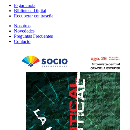
Pagar cuota
Biblioteca Digital
Recuperar contraseña
Nosotros
Novedades
Preguntas Frecuentes
Contacto