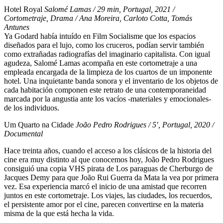
Hotel Royal
Salomé Lamas / 29 min, Portugal, 2021 /
Cortometraje, Drama / Ana Moreira, Carloto Cotta, Tomás
Antunes
Ya Godard había intuído en Film Socialisme que los espacios
diseñados para el lujo, como los cruceros, podían servir también
como extrañadas radiografías del imaginario capitalista. Con igual
agudeza, Salomé Lamas acompaña en este cortometraje a una
empleada encargada de la limpieza de los cuartos de un imponente
hotel. Una inquietante banda sonora y el inventario de los objetos de
cada habitación componen este retrato de una contemporaneidad
marcada por la angustia ante los vacíos -materiales y emocionales-
de los individuos.
Um Quarto na Cidade
João Pedro Rodrigues / 5′, Portugal, 2020 /
Documental
Hace treinta años, cuando el acceso a los clásicos de la historia del
cine era muy distinto al que conocemos hoy, João Pedro Rodrigues
consiguió una copia VHS pirata de Los paraguas de Cherburgo de
Jacques Demy para que João Rui Guerra da Mata la vea por primera
vez. Esa experiencia marcó el inicio de una amistad que recorren
juntos en este cortometraje. Los viajes, las ciudades, los recuerdos,
el persistente amor por el cine, parecen convertirse en la materia
misma de la que está hecha la vida.