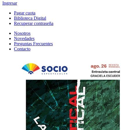
Ingresar
Pagar cuota
Biblioteca Digital
Recuperar contraseña
Nosotros
Novedades
Preguntas Frecuentes
Contacto