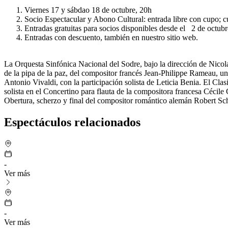
Viernes 17 y sábdao 18 de octubre, 20h
Socio Espectacular y Abono Cultural: entrada libre con cupo; c
Entradas gratuitas para socios disponibles desde el 2 de octubre
Entradas con descuento, también en nuestro sitio web.
La Orquesta Sinfónica Nacional del Sodre, bajo la dirección de Nicola
de la pipa de la paz, del compositor francés Jean-Philippe Rameau, un
Antonio Vivaldi, con la participación solista de Leticia Benia. El Cla
solista en el Concertino para flauta de la compositora francesa Cécil
Obertura, scherzo y final del compositor romántico alemán Robert S
Espectáculos relacionados
-
Ver más
-
Ver más