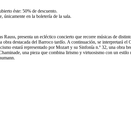
ubierto éste: 50% de descuento.
, únicamente en la boletería de la sala.
s Rauss, presenta un ecléctico concierto que recorre músicas de distint
a obra destacada del Barroco tardío. A continuación, se interpretará el 
sicismo estará representado por Mozart y su Sinfonía n.º 32, una obra b
e Chaminade, una pieza que combina lirismo y virtuosismo con un estilo 
chumann.