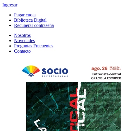
Ingresar
Pagar cuota
Biblioteca Digital
Recuperar contraseña
Nosotros
Novedades
Preguntas Frecuentes
Contacto