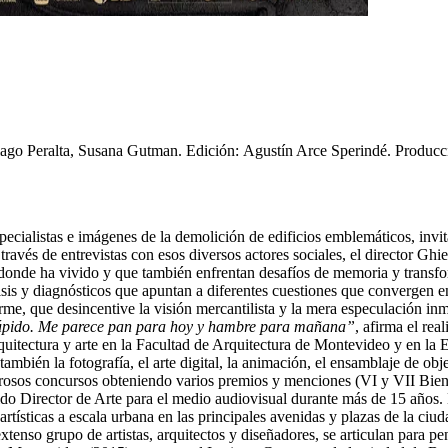
ago Peralta, Susana Gutman.
Edición:
Agustín Arce Sperindé.
Producc
specialistas e imágenes de la demolición de edificios emblemáticos, invi
vés de entrevistas con esos diversos actores sociales, el director Ghie
 donde ha vivido y que también enfrentan desafíos de memoria y transf
sis y diagnósticos que apuntan a diferentes cuestiones que convergen e
firme, que desincentive la visión mercantilista y la mera especulación inm
estúpido. Me parece pan para hoy y hambre para mañana”
, afirma el real
uitectura y arte en la Facultad de Arquitectura de Montevideo y en la 
mbién la fotografía, el arte digital, la animación, el ensamblaje de obje
merosos concursos obteniendo varios premios y menciones (VI y VII Bie
o Director de Arte para el medio audiovisual durante más de 15 años. En
rtísticas a escala urbana en las principales avenidas y plazas de la ci
extenso grupo de artistas, arquitectos y diseñadores, se articulan para pe