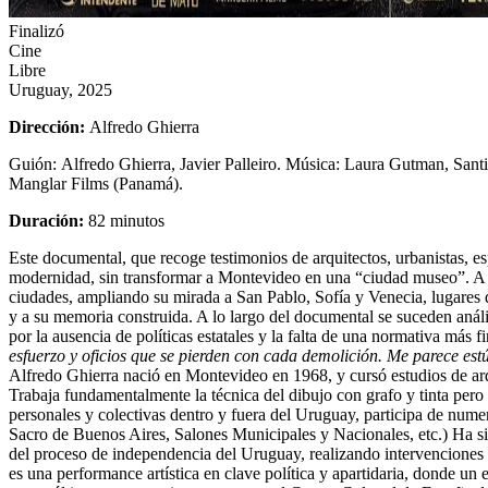
Finalizó
Cine
Libre
Uruguay, 2025
Dirección:
Alfredo Ghierra
Guión:
Alfredo Ghierra, Javier Palleiro.
Música:
Laura Gutman, Santi
Manglar Films (Panamá).
Duración:
82 minutos
Este documental, que recoge testimonios de arquitectos, urbanistas, e
modernidad, sin transformar a Montevideo en una “ciudad museo”. A tra
ciudades, ampliando su mirada a San Pablo, Sofía y Venecia, lugares
y a su memoria construida. A lo largo del documental se suceden análi
por la ausencia de políticas estatales y la falta de una normativa más 
esfuerzo y oficios que se pierden con cada demolición. Me parece 
Alfredo Ghierra nació en Montevideo en 1968, y cursó estudios de arq
Trabaja fundamentalmente la técnica del dibujo con grafo y tinta pero ta
personales y colectivas dentro y fuera del Uruguay, participa de nu
Sacro de Buenos Aires, Salones Municipales y Nacionales, etc.) Ha sid
del proceso de independencia del Uruguay, realizando intervenciones a
es una performance artística en clave política y apartidaria, donde un 