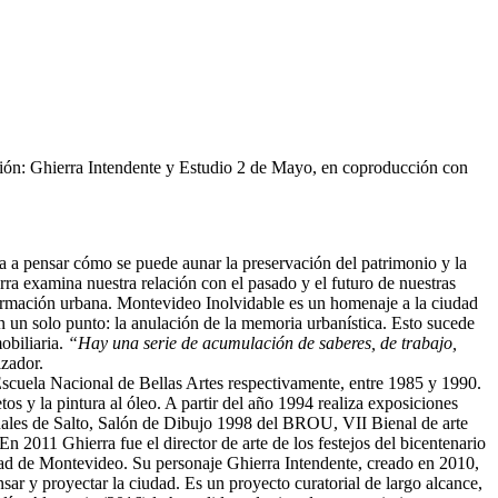
ión:
Ghierra Intendente y Estudio 2 de Mayo, en coproducción con
ta a pensar cómo se puede aunar la preservación del patrimonio y la
rra examina nuestra relación con el pasado y el futuro de nuestras
ormación urbana. Montevideo Inolvidable es un homenaje a la ciudad
n un solo punto: la anulación de la memoria urbanística. Esto sucede
obiliaria.
“Hay una serie de acumulación de saberes, de trabajo,
izador.
Escuela Nacional de Bellas Artes respectivamente, entre 1985 y 1990.
tos y la pintura al óleo. A partir del año 1994 realiza exposiciones
nales de Salto, Salón de Dibujo 1998 del BROU, VII Bienal de arte
 2011 Ghierra fue el director de arte de los festejos del bicentenario
udad de Montevideo. Su personaje Ghierra Intendente, creado en 2010,
nsar y proyectar la ciudad. Es un proyecto curatorial de largo alcance,