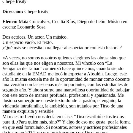
Chepe Irisity
Dirección
:
Chepe Irisity
Elenco
:
Maia Goncalvez, Cecilia Ríos, Diego de León. Músico en
escena: Leonardo Sosa
Dos actrices. Un actor. Un músico.
Un espacio vacío. El texto.
¿Qué más se necesita para llegar al espectador con esta historia?
«A veces, no somos nosotros quienes elegimos las obras, sino que
son ellas las que nos eligen a nosotros. Mi vínculo con “La
Venganza de Tamar” comienzó hace quince años, cuando siendo
estudiante en la EMAD me tocó interpretar a Absalón. Luego, este
año la misma escuela me da la oportunidad de montar como docente
una versión con las escenas más importantes, con los estudiantes de
segundo año. Y ahora surge una maravillosa oportunidad de trabajar
con este texto de manera profunda, profesional y apasionada. Me
ilusiona sumergirme en este texto donde la pasión, el engaño, la
violencia intrafamiliar, la ambición, son tratados por Tirso de una
manera exquisita y sensible.
Mi maestro Levón nos decía en clase: “Tirso escribió estos textos
para ti. ¿Para quién más, sino?” Y algo de eso me gusta, por la forma
en que está formulado. Si nosotros, actores y actrices profesionales
de teatro en 2024, no nos apasionamos con Tirso, no nos