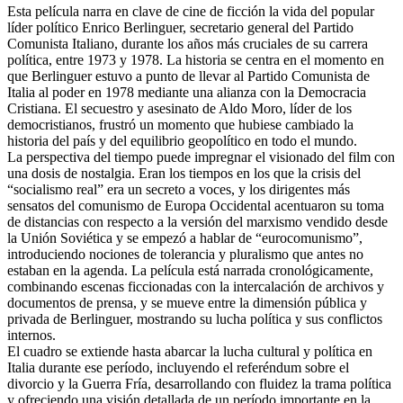
Esta película narra en clave de cine de ficción la vida del popular
líder político Enrico Berlinguer, secretario general del Partido
Comunista Italiano, durante los años más cruciales de su carrera
política, entre 1973 y 1978. La historia se centra en el momento en
que Berlinguer estuvo a punto de llevar al Partido Comunista de
Italia al poder en 1978 mediante una alianza con la Democracia
Cristiana. El secuestro y asesinato de Aldo Moro, líder de los
democristianos, frustró un momento que hubiese cambiado la
historia del país y del equilibrio geopolítico en todo el mundo.
La perspectiva del tiempo puede impregnar el visionado del film con
una dosis de nostalgia. Eran los tiempos en los que la crisis del
“socialismo real” era un secreto a voces, y los dirigentes más
sensatos del comunismo de Europa Occidental acentuaron su toma
de distancias con respecto a la versión del marxismo vendido desde
la Unión Soviética y se empezó a hablar de “eurocomunismo”,
introduciendo nociones de tolerancia y pluralismo que antes no
estaban en la agenda. La película está narrada cronológicamente,
combinando escenas ficcionadas con la intercalación de archivos y
documentos de prensa, y se mueve entre la dimensión pública y
privada de Berlinguer, mostrando su lucha política y sus conflictos
internos.
El cuadro se extiende hasta abarcar la lucha cultural y política en
Italia durante ese período, incluyendo el referéndum sobre el
divorcio y la Guerra Fría, desarrollando con fluidez la trama política
y ofreciendo una visión detallada de un período importante en la