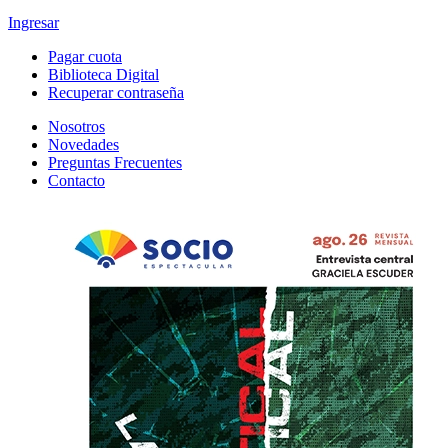
Ingresar
Pagar cuota
Biblioteca Digital
Recuperar contraseña
Nosotros
Novedades
Preguntas Frecuentes
Contacto