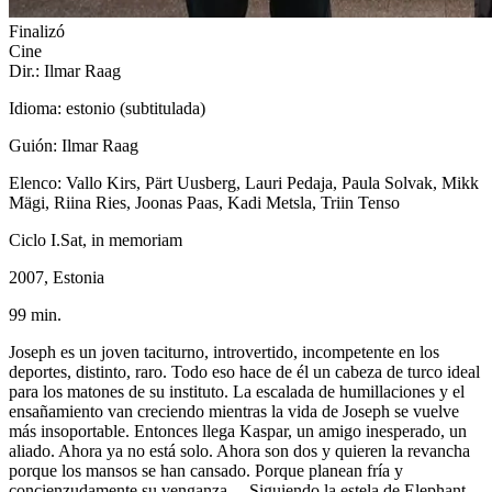
Finalizó
Cine
Dir.: Ilmar Raag
Idioma: estonio (subtitulada)
Guión: Ilmar Raag
Elenco: Vallo Kirs, Pärt Uusberg, Lauri Pedaja, Paula Solvak, Mikk
Mägi, Riina Ries, Joonas Paas, Kadi Metsla, Triin Tenso
Ciclo I.Sat, in memoriam
2007, Estonia
99 min.
Joseph es un joven taciturno, introvertido, incompetente en los
deportes, distinto, raro. Todo eso hace de él un cabeza de turco ideal
para los matones de su instituto. La escalada de humillaciones y el
ensañamiento van creciendo mientras la vida de Joseph se vuelve
más insoportable. Entonces llega Kaspar, un amigo inesperado, un
aliado. Ahora ya no está solo. Ahora son dos y quieren la revancha
porque los mansos se han cansado. Porque planean fría y
concienzudamente su venganza… Siguiendo la estela de Elephant