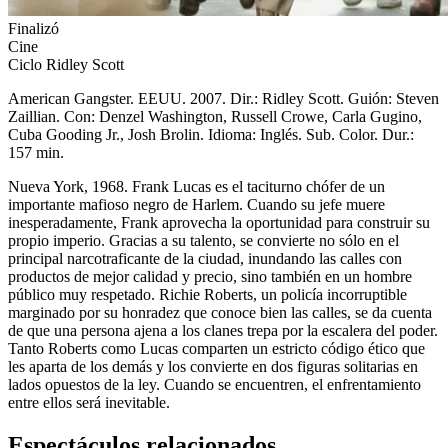
Finalizó
Cine
Ciclo Ridley Scott
American Gangster. EEUU. 2007. Dir.: Ridley Scott. Guión: Steven
Zaillian. Con: Denzel Washington, Russell Crowe, Carla Gugino,
Cuba Gooding Jr., Josh Brolin. Idioma: Inglés. Sub. Color. Dur.:
157 min.
Nueva York, 1968. Frank Lucas es el taciturno chófer de un
importante mafioso negro de Harlem. Cuando su jefe muere
inesperadamente, Frank aprovecha la oportunidad para construir su
propio imperio. Gracias a su talento, se convierte no sólo en el
principal narcotraficante de la ciudad, inundando las calles con
productos de mejor calidad y precio, sino también en un hombre
público muy respetado. Richie Roberts, un policía incorruptible
marginado por su honradez que conoce bien las calles, se da cuenta
de que una persona ajena a los clanes trepa por la escalera del poder.
Tanto Roberts como Lucas comparten un estricto código ético que
les aparta de los demás y los convierte en dos figuras solitarias en
lados opuestos de la ley. Cuando se encuentren, el enfrentamiento
entre ellos será inevitable.
Espectáculos relacionados