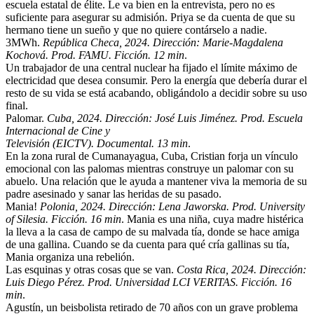
escuela estatal de élite. Le va bien en la entrevista, pero no es
suficiente para asegurar su admisión. Priya se da cuenta de que su
hermano tiene un sueño y que no quiere contárselo a nadie.
3MWh
.
República Checa, 2024. Dirección: Marie-Magdalena
Kochová. Prod. FAMU. Ficción. 12 min
.
Un trabajador de una central nuclear ha fijado el límite máximo de
electricidad que desea consumir. Pero la energía que debería durar el
resto de su vida se está acabando, obligándolo a decidir sobre su uso
final.
Palomar
.
Cuba, 2024. Dirección: José Luis Jiménez. Prod. Escuela
Internacional de Cine y
Televisión (EICTV). Documental. 13 min
.
En la zona rural de Cumanayagua, Cuba, Cristian forja un vínculo
emocional con las palomas mientras construye un palomar con su
abuelo. Una relación que le ayuda a mantener viva la memoria de su
padre asesinado y sanar las heridas de su pasado.
Mania!
Polonia, 2024. Dirección: Lena Jaworska. Prod. University
of Silesia. Ficción. 16 min
. Mania es una niña, cuya madre histérica
la lleva a la casa de campo de su malvada tía, donde se hace amiga
de una gallina. Cuando se da cuenta para qué cría gallinas su tía,
Mania organiza una rebelión.
Las esquinas y otras cosas que se van
.
Costa Rica, 2024. Dirección:
Luis Diego Pérez. Prod. Universidad LCI VERITAS. Ficción. 16
min
.
Agustín, un beisbolista retirado de 70 años con un grave problema