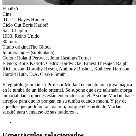
Finalizó
Cine
Dir: T. Hayes Hunter
Ciclo Out Boris Karloff
Sala Chaplin
1933, Reino Unido
80 min.
Título originalThe Ghoul
Idioma: inglés (subtitulada)
Guión: Roland Pertwee, John Hastings Turner
Elenco: Boris Karloff, Cedric Hardwicke, Ernest Thesiger, Ralph
Richardson, Dorothy Hyson, Anthony Bushell, Kathleen Harrison,
Harold Huth, D.A. Clarke-Smith
El egiptólogo británico Profesor Morlant encuentra una joya mágica
en la tumba de un ídolo oriental. Se supone que este talismán otorga
inmortalidad a quienes están enterrados con él. Así que Morlant hace
arreglos para que lo pongan en su tumba cuando muera. Y ¡ay de
aquellos que podrían traicionarlo, porque el espíritu de Morlant
surgirá para vengarse de sus traidores …
Espectáculos relacionados