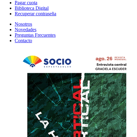
Pagar cuota
Biblioteca Digital
Recuperar contraseña
Nosotros
Novedades
Preguntas Frecuentes
Contacto