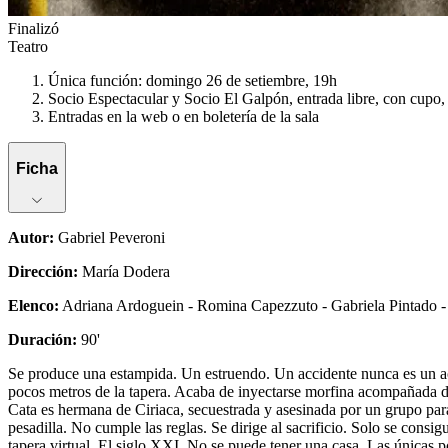
Finalizó
Teatro
Única función: domingo 26 de setiembre, 19h
Socio Espectacular y Socio El Galpón, entrada libre, con cupo, 
Entradas en la web o en boletería de la sala
Ficha
Autor
:
Gabriel Peveroni
Dirección
:
María Dodera
Elenco
:
Adriana Ardoguein - Romina Capezzuto - Gabriela Pintado - A
Duración
:
90'
Se produce una estampida. Un estruendo. Un accidente nunca es un acc
pocos metros de la tapera. Acaba de inyectarse morfina acompañada de 
Cata es hermana de Ciriaca, secuestrada y asesinada por un grupo par
pesadilla. No cumple las reglas. Se dirige al sacrificio. Solo se cons
tapera virtual. El siglo XXI. No se puede tener una casa. Las únicas po