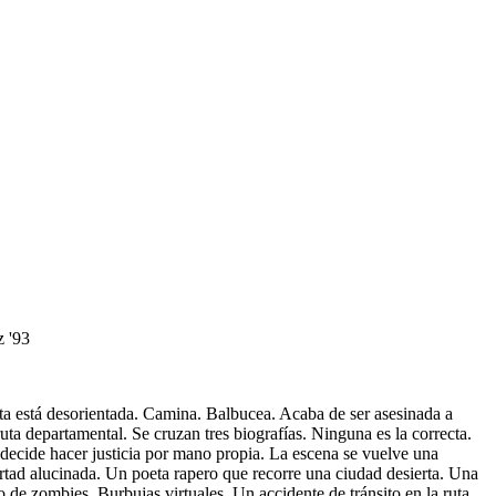
z '93
ta está desorientada. Camina. Balbucea. Acaba de ser asesinada a
ta departamental. Se cruzan tres biografías. Ninguna es la correcta.
decide hacer justicia por mano propia. La escena se vuelve una
bertad alucinada. Un poeta rapero que recorre una ciudad desierta. Una
o de zombies. Burbujas virtuales. Un accidente de tránsito en la ruta.