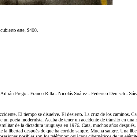
cubierto este, $400.
drián Prego - Franco Rilla - Nicolás Suárez - Federico Deutsch - Sáe
idente. El tiempo se disuelve. El desierto. La cruz de los caminos. Ca
un poeta modernista. Acaba de tener un accidente de tránsito en una ru
amilitar de la dictadura uruguaya en 1976. Cata, muchos años después, 
igue la libertad después de que ha corrido sangre. Mucha sangre. Una li
sesiones posibles son los teléfonos: opiáceos cibernéticos de un ejércit