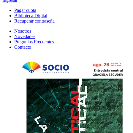
Ingresar
Pagar cuota
Biblioteca Digital
Recuperar contraseña
Nosotros
Novedades
Preguntas Frecuentes
Contacto