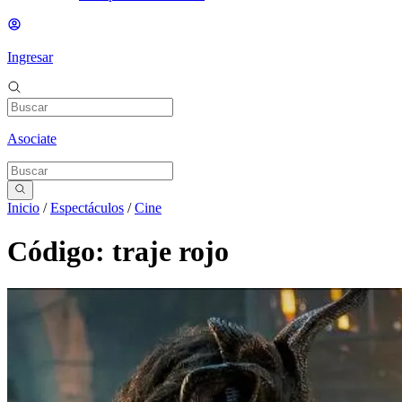
Ingresar
Asociate
Inicio
/
Espectáculos
/
Cine
Código: traje rojo