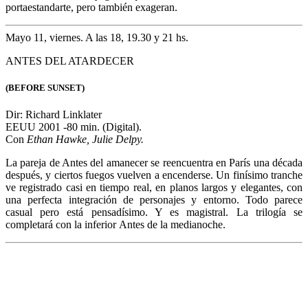
Dir: Richard Linklater
Reino Unido 2006 -113 min. (Digital).
Con
Gregg Kinnear, Ethan Hawke, Kris Kristofferson.
Algo huele mal en la comida chatarra, y el investigador del caso
averigua cosas muy inquietantes. Por atrás del cuestionamiento de
una industria corre la vitriólica metáfora de una sociedad, examinada
con un espíritu autocrítico que pocas sociedades pueden permitirse.
Somos lo que comemos, dice el film, y eso no es bueno.
Mayo 14, domingo. A las 17.40, 19.30 y 21.20 hs.
UNA MIRADA EN LA OSCURIDAD
(A SCANNER DARKLY)
Dir: Richard Linklater
EEUU 2006. -100 min. (Digital).
Con
Gregg Kinnear, Ethan Hawke, Kris Kristofferson.
Nueva experiencia de Linklater con el rotoscope, aquí a partir de
una historia del especialista en ciencia ficción Philip K. Dick (Blade
Runner, El vengador del futuro) La historia se enreda por momentos
pero el despliegue formal es sugestivo y por momentos