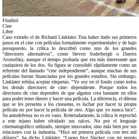
Finalizó
Cine
Libre
Caso extraño el de Richard Linklater. Tras haber dado sus primeros
pasos en el cine con películas formalmente experimentales y de bajo
presupuesto, la crítica lo describió como uno de los grandes
“directores alternativos”, como Steven Soderbergh o Darren
Aronofsky, aunque el tiempo probaría que era más interesante que
cualquiera de los dos. Su figura se consolidó rápidamente como un
referente del llamado “cine independiente”, aunque muchas de sus
películas fueran financiadas por los grandes estudios. Sin embargo,
Linklater rehúsa aceptar etiquetas. “Yo soy en el fondo como todos
los demás directores de cine: dependiente. Porque todos los
directores de cine dependen de que alguien crea bastante en ellos
para poder tener dinero y hacer una película. La diferencia, el dilema
que se les presenta a los cineastas, es luchar por hacer tu propia
película no por hacer la película de otro. Algo que yo nunca hice”.
Su autodefensa no es en vano. Reiteradamente, la crítica le reprochó
a este tejano haber olvidado sus raíces. No por el lenguaje
cinematográfico utilizado, siempre innovador, sino más bien por sus
relaciones con la industria. “Hice mi primera película con tres mil
dólares”, ha dicho Linklater. “Luego hice Slacker con mi propio