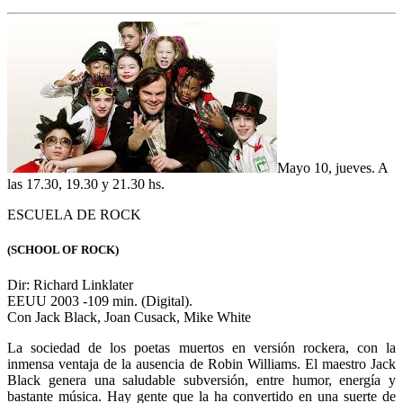
completará con la inferior
Antes de la medianoche.
Mayo 12, sábado. A las 17.25, 19.30 y 21.35 hs.
LOS OSOS DE LA MALA SUERTE
(THE BAD NEWS BEARS)
Dir: Richard Linklater
EEUU 2005 -113 min. (Digital).
Con Billy Bob Thornton.
Un entrenador en decadencia debe poner en vereda al peor equipo
de béisbol infantil y llevarlo a la final. El asunto ya había sido
filmado con Walter Matthau y no hacía falta repetirlo, pero el
resultado es razonablemente divertido si uno no se toma las cosas
demasiado en serio.
Mayo 13, domingo. A las 17.25, 19.30 y 21.35 hs.
FAST FOOD NATION
(FAST FOOD NATION)