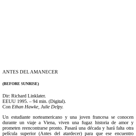
Mayo 6, domingo. A las 17.45, 19.30 y 21.15 hs.
SUBURBIA
(SUBURBIA)
Dir: Richard Linklater.
EEUU 1996. -93 min. (Digital).
Con
Giovanni Ribisi, Steve Zahn, Annie Carey.
Otra crónica coral de alienados veinteañeros en ambiente suburbano,
y en especial las fricciones que surgen cuando reaparece un viejo
compañero convertido en estrella rockera. Sensible, inteligentemente
escrita, bien actuada, un poco teatral.
Mayo 7, lunes. A las