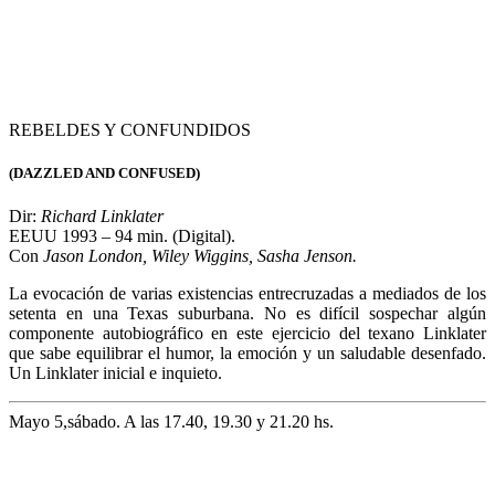
Con
Jason London, Wiley Wiggins, Sasha Jenson.
La evocación de varias existencias entrecruzadas a mediados de los
setenta en una Texas suburbana. No es difícil sospechar algún
componente autobiográfico en este ejercicio del texano Linklater
que sabe equilibrar el humor, la emoción y un saludable desenfado.
Un Linklater inicial e inquieto.
Mayo 5,sábado. A las 17.40, 19.30 y 21.20 hs.
ANTES DEL AMANECER
(BEFORE SUNRISE)
Dir: Richard Linklater.
EEUU 1995. – 94 min. (Digital).
Con
Ethan Hawke, Julie Delpy.
Un estudiante norteamericano y una joven francesa se conocen
durante un viaje a Viena, viven una fugaz historia de amor y
prometen reencontrarse pronto. Pasará una década y hará falta otra
película superior (Antes del atardecer) para que ese encuentro
finalmente ocurra, pero éste es un buen punto de partida.