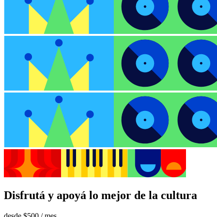
LEE EL ÚLTIMO NÚMERO DE LA REVISTA
info@socioespectacular.com.uy
18 de Julio 1618, Montevideo, UY
Lun a Vie de 10 a 19 hs.
Sab de 10 a 14 hs.
2402 9017
© 2026 Socio Espectacular
Todos los derechos reservados