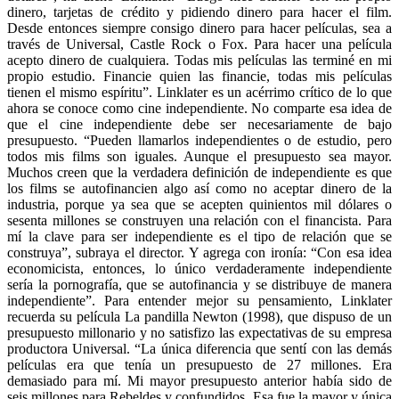
dinero, tarjetas de crédito y pidiendo dinero para hacer el film.
Desde entonces siempre consigo dinero para hacer películas, sea a
través de Universal, Castle Rock o Fox. Para hacer una película
acepto dinero de cualquiera. Todas mis películas las terminé en mi
propio estudio. Financie quien las financie, todas mis películas
tienen el mismo espíritu”. Linklater es un acérrimo crítico de lo que
ahora se conoce como cine independiente. No comparte esa idea de
que el cine independiente debe ser necesariamente de bajo
presupuesto. “Pueden llamarlos independientes o de estudio, pero
todos mis films son iguales. Aunque el presupuesto sea mayor.
Muchos creen que la verdadera definición de independiente es que
los films se autofinancien algo así como no aceptar dinero de la
industria, porque ya sea que se acepten quinientos mil dólares o
sesenta millones se construyen una relación con el financista. Para
mí la clave para ser independiente es el tipo de relación que se
construya”, subraya el director. Y agrega con ironía: “Con esa idea
economicista, entonces, lo único verdaderamente independiente
sería la pornografía, que se autofinancia y se distribuye de manera
independiente”. Para entender mejor su pensamiento, Linklater
recuerda su película La pandilla Newton (1998), que dispuso de un
presupuesto millonario y no satisfizo las expectativas de su empresa
productora Universal. “La única diferencia que sentí con las demás
películas era que tenía un presupuesto de 27 millones. Era
demasiado para mí. Mi mayor presupuesto anterior había sido de
seis millones para Rebeldes y confundidos. Esa fue la mayor y única