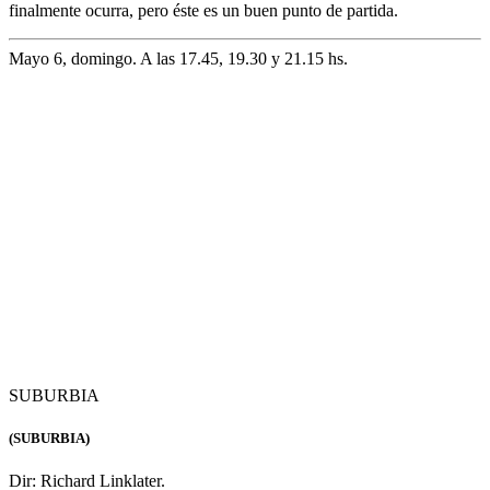
17.40, 19.30 y 21.20 hs.
DESPERTANDO A LA VIDA
(WAKING LIFE)
Dir: Richard Linklater
EEUU 2001.-93 min. (Digital).
Primera experiencia de Linklater con el rotoscope, procedimiento
que fuera empleado previamente (y más imperfectamente) por Ralph
Bakshi, y que consiste en el dibujo de animación sobre imágenes
reales. Un experimento quizás intelectualmente fallido pero
formalmente brillante que el director ampliaría enUna mirada en la
oscuridad.
Mayo 8, martes. A las 17.55, 19.30 y 21.05 hs.
TAPE
(TAPE)
Dir:
Richard Linklater.
EEUU 2001 -83 min. (Digital).