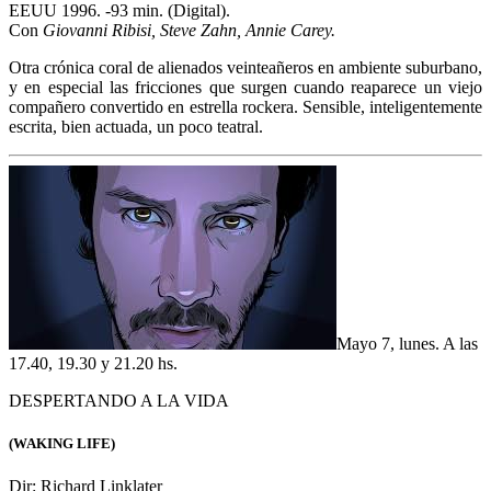
Con
Giovanni Ribisi, Steve Zahn, Annie Carey.
Tres viejos amigos recuerdan los penosos tiempos de la secundaria,
un pasado al que nadie quiere volver. Un ejercicio minimalista,
simple y poderoso a la vez, reducido a tres personajes y ambientes
mínimos, relato en tiempo real y varias inteligentes observaciones
dramáticas.
Mayo 10, jueves. A
las 17.30, 19.30 y 21.30 hs.
ESCUELA DE ROCK
(SCHOOL OF ROCK)