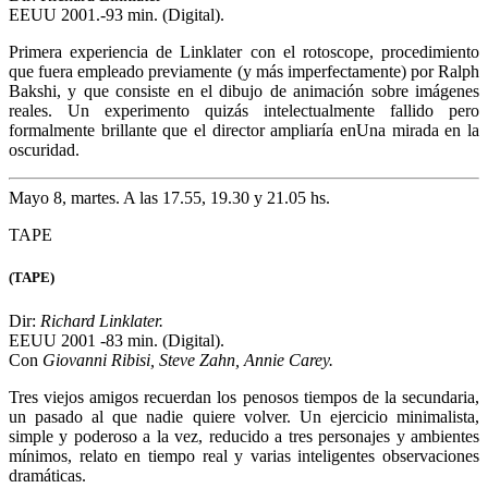
Dir: Richard Linklater
EEUU 2003 -109 min. (Digital).
Con Jack Black, Joan Cusack, Mike White
La sociedad de los poetas muertos
en versión rockera, con la
inmensa ventaja de la ausencia de Robin Williams. El maestro Jack
Black genera una saludable subversión, entre humor, energía y
bastante música. Hay gente que la ha convertido en una suerte de
portaestandarte, pero también exageran.
Mayo 11, viernes. A las 18, 19.30 y 21 hs.
ANTES DEL ATARDECER
(BEFORE SUNSET)
Dir: Richard Linklater
EEUU 2001 -80 min. (Digital).
Con
Ethan Hawke, Julie Delpy.
La pareja de Antes del amanecer se reencuentra en París una década
después, y ciertos fuegos vuelven a encenderse. Un finísimo tranche
ve registrado casi en tiempo real, en planos largos y elegantes, con
una perfecta integración de personajes y entorno. Todo parece
casual pero está pensadísimo. Y es magistral. La trilogía se