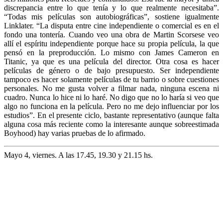
discrepancia entre lo que tenía y lo que realmente necesitaba”.
“Todas mis películas son autobiográficas”, sostiene igualmente
Linklater. “La disputa entre cine independiente o comercial es en el
fondo una tontería. Cuando veo una obra de Martin Scorsese veo
allí el espíritu independiente porque hace su propia película, la que
pensó en la preproducción. Lo mismo con James Cameron en
Titanic, ya que es una película del director. Otra cosa es hacer
películas de género o de bajo presupuesto. Ser independiente
tampoco es hacer solamente películas de tu barrio o sobre cuestiones
personales. No me gusta volver a filmar nada, ninguna escena ni
cuadro. Nunca lo hice ni lo haré. No digo que no lo haría si veo que
algo no funciona en la película. Pero no me dejo influenciar por los
estudios”. En el presente ciclo, bastante representativo (aunque falta
alguna cosa más reciente como la interesante aunque sobreestimada
Boyhood) hay varias pruebas de lo afirmado.
Mayo 4, viernes. A las 17.45, 19.30 y 21.15 hs.
REBELDES Y CONFUNDIDOS
(DAZZLED AND CONFUSED)
Dir:
Richard Linklater
EEUU 1993 – 94 min. (Digital).