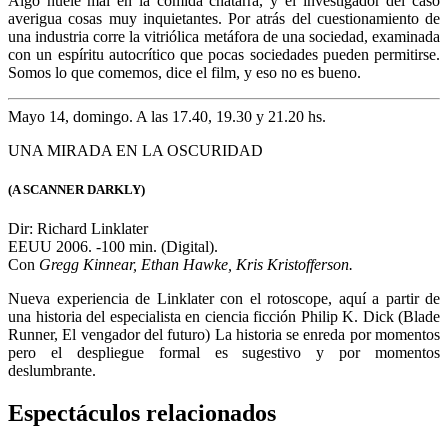
Disfrutá y apoyá lo mejor de la cultura
desde
$500
/ mes
desde
$500
/ mes
Asociate ahora
Área de socios
Ingresar
Pagar cuota
Biblioteca Digital
Recuperar contraseña
Nosotros
Novedades