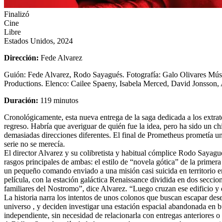
Finalizó
Cine
Libre
Estados Unidos, 2024
Dirección:
Fede Alvarez
Guión:
Fede Alvarez, Rodo Sayagués.
Fotografía:
Galo Olivares
Mús
Productions.
Elenco:
Cailee Spaeny, Isabela Merced, David Jonsson, 
Duración:
119 minutos
Cronológicamente, esta nueva entrega de la saga dedicada a los extrat
regreso
. Habría que averiguar de quién fue la idea, pero ha sido un chi
demasiadas direcciones diferentes. El final de
Prometheus
prometía un
serie no se merecía.
El director Alvarez y su colibretista y habitual cómplice Rodo Sayagué
rasgos principales de ambas: el estilo de “novela gótica” de la primera
un pequeño comando enviado a una misión casi suicida en territorio
película, con la estación galáctica Renaissance dividida en dos seccion
familiares del Nostromo”, dice Alvarez. “Luego cruzan ese edificio y
La historia narra los intentos de unos colonos que buscan escapar des
universo , y deciden investigar una estación espacial abandonada en 
independiente, sin necesidad de relacionarla con entregas anteriores o p