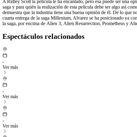
A Ridley Scott la película le ha encantado, pero esa puede ser una opin
saga y para quién la realización de esta película debe ser algo así c
demuestra que la industria tiene una buena opinión de él. De lo qu
cuarta entrega de la saga
Millenium
, Alvarez se ha posicionado ya com
la saga, por encima de
Alien 3
,
Alien Resurrection
,
Prometheus
y
Ali
Espectáculos relacionados
-
Ver más
-
Ver más
-
Ver más