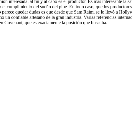
ión interesada: al fin y al cabo es el productor. Es más interesante la 
omo el cumplimiento del sueño del pibe. En todo caso, que los productor
e no parece quedar dudas es que desde que Sam Raimi se lo llevó a Ho
o un confiable artesano de la gran industria. Varias referencias internac
en Covenant
, que es exactamente la posición que buscaba.