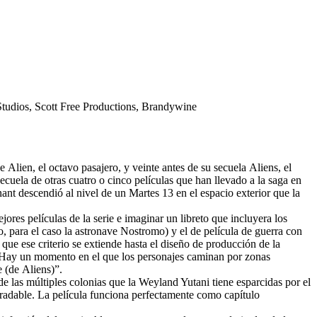
Studios, Scott Free Productions, Brandywine
de
Alien, el octavo pasajero
, y veinte antes de su secuela
Aliens, el
secuela de otras cuatro o cinco películas que han llevado a la saga en
nant
descendió al nivel de un
Martes 13
en el espacio exterior que la
res películas de la serie e imaginar un libreto que incluyera los
to, para el caso la astronave Nostromo) y el de película de guerra con
que ese criterio se extiende hasta el diseño de producción de la
“Hay un momento en el que los personajes caminan por zonas
e (de
Aliens
)”.
e las múltiples colonias que la Weyland Yutani tiene esparcidas por el
gradable. La película funciona perfectamente como capítulo