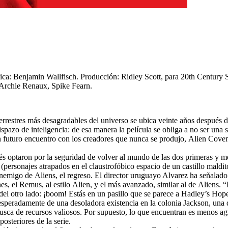
ica:
Benjamin Wallfisch.
Producción:
Ridley Scott, para 20th Century 
Archie Renaux, Spike Fearn.
errestres más desagradables del universo se ubica veinte años después 
spazo de inteligencia: de esa manera la película se obliga a no ser una 
 futuro encuentro con los creadores que nunca se produjo,
Alien Cove
s optaron por la seguridad de volver al mundo de las dos primeras y mejo
 (personajes atrapados en el claustrofóbico espacio de un castillo maldi
 enemigo de
Aliens, el regreso
. El director uruguayo Alvarez ha señalado 
es, el Remus, al estilo
Alien
, y el más avanzado, similar al de
Aliens
. 
 del otro lado: ¡boom! Estás en un pasillo que se parece a Hadley’s Hop
esperadamente de una desoladora existencia en la colonia Jackson, una d
busca de recursos valiosos. Por supuesto, lo que encuentran es menos a
osteriores de la serie.