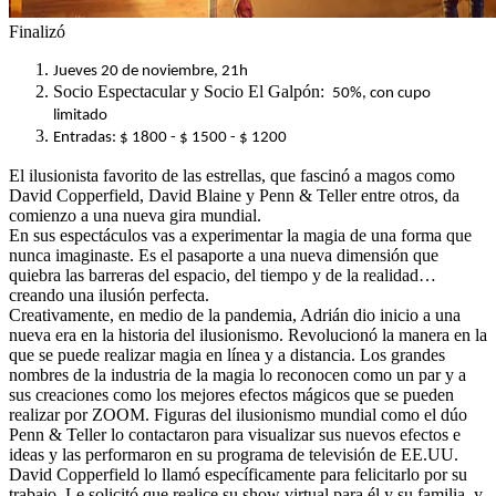
Finalizó
Jueves 20 de noviembre, 21h
Socio Espectacular y Socio El Galpón:
50%, con cupo
limitado
Entradas: $ 1800 - $ 1500 - $ 1200
El ilusionista favorito de las estrellas, que fascinó a magos como
David Copperfield, David Blaine y Penn & Teller entre otros, da
comienzo a una nueva gira mundial.
En sus espectáculos vas a experimentar la magia de una forma que
nunca imaginaste. Es el pasaporte a una nueva dimensión que
quiebra las barreras del espacio, del tiempo y de la realidad…
creando una ilusión perfecta.
Creativamente, en medio de la pandemia, Adrián dio inicio a una
nueva era en la historia del ilusionismo. Revolucionó la manera en la
que se puede realizar magia en línea y a distancia. Los grandes
nombres de la industria de la magia lo reconocen como un par y a
sus creaciones como los mejores efectos mágicos que se pueden
realizar por ZOOM. Figuras del ilusionismo mundial como el dúo
Penn & Teller lo contactaron para visualizar sus nuevos efectos e
ideas y las performaron en su programa de televisión de EE.UU.
David Copperfield lo llamó específicamente para felicitarlo por su
trabajo. Le solicitó que realice su show virtual para él y su familia, y