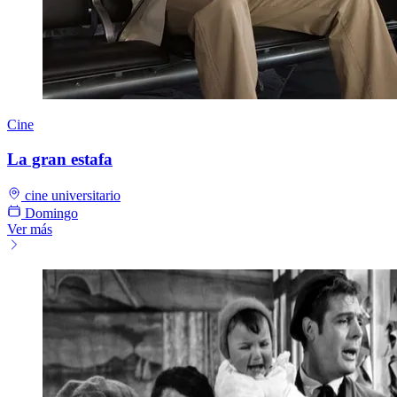
Cine
La gran estafa
cine universitario
Domingo
Ver más