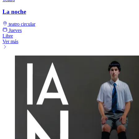
La noche
teatro circular
Jueves
Libre
Ver más