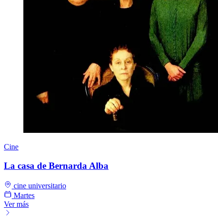
Cine
La casa de Bernarda Alba
cine universitario
Martes
Ver más