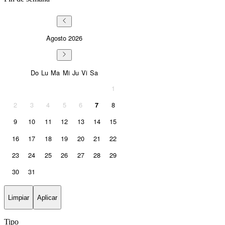
Agosto
2026
Sunday
Monday
Tuesday
Wednesday
Thursday
Friday
Saturday
Do
Lu
Ma
Mi
Ju
Vi
Sa
1
2
3
4
5
6
8
7
9
10
11
12
13
14
15
16
17
18
19
20
21
22
23
24
25
26
27
28
29
30
31
Limpiar
Aplicar
Tipo