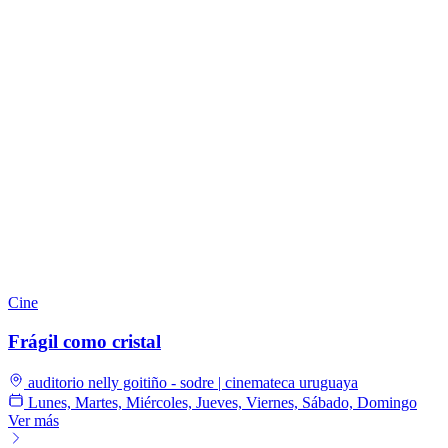
Cine
Frágil como cristal
auditorio nelly goitiño - sodre | cinemateca uruguaya
Lunes, Martes, Miércoles, Jueves, Viernes, Sábado, Domingo
Ver más