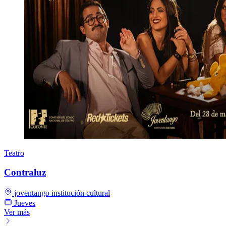
Teatro
Contraluz
joventango institución cultural
Jueves
Ver más