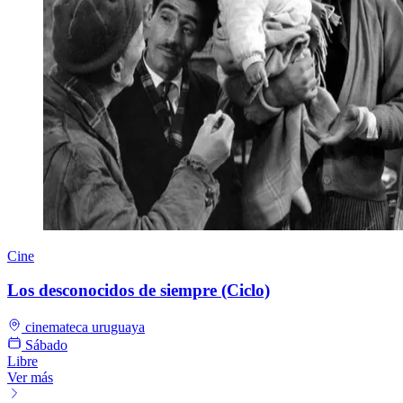
Cine
Los desconocidos de siempre (Ciclo)
cinemateca uruguaya
Sábado
Libre
Ver más